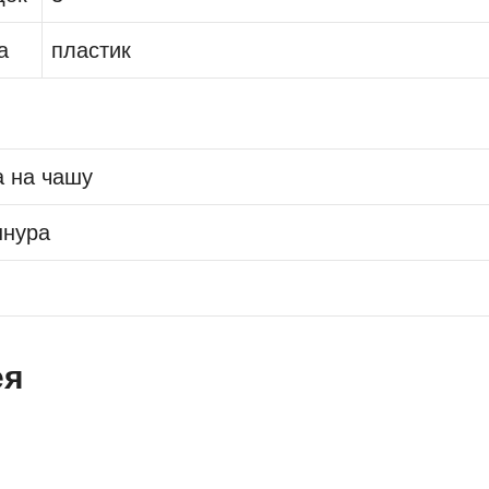
а
пластик
 на чашу
шнура
ея