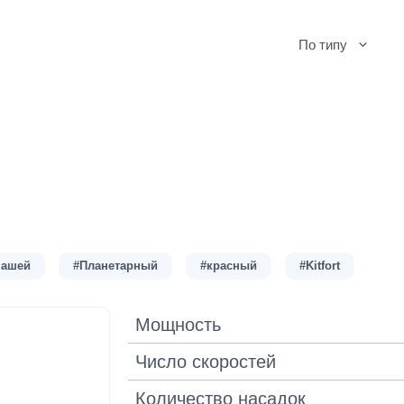
По типу
чашей
#Планетарный
#красный
#Kitfort
Мощность
Число скоростей
Количество насадок