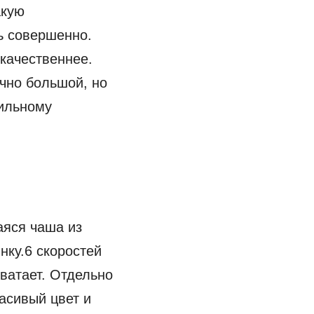
акую
ь совершенно.
качественнее.
очно большой, но
тильному
аяся чаша из
нку.6 скоростей
ватает. Отдельно
асивый цвет и