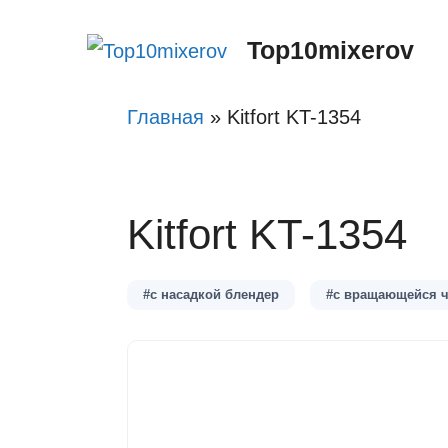
Перейти
Top10mixerov
к
содержимому
Главная
»
Kitfort KT-1354
Kitfort KT-1354
#с насадкой блендер
#с вращающейся 