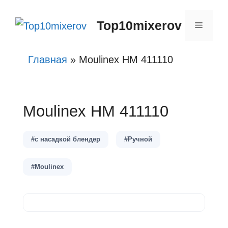
Перейти
Top10mixerov
к
Меню
содержимому
Главная
»
Moulinex HM 411110
Moulinex HM 411110
#с насадкой блендер
#Ручной
#Moulinex